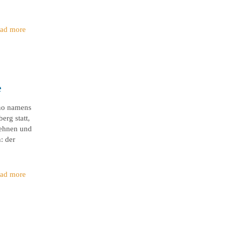
ad more
e
ino namens
rg statt,
lehnen und
: der
ad more