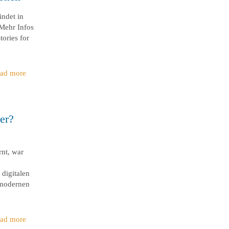
indet in
 Mehr Infos
ories for
ad more
er?
rnt, war
 digitalen
 modernen
ad more