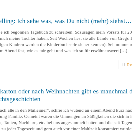
telling: Ich sehe was, was Du nicht (mehr) siehst…
e ich begonnen Tagebuch zu schreiben. Sozusagen mein Vorsatz für 20
 mich meine Tochter haben. Seit Wochen liest sie alle Bände von Gregs
rigen Kindern werden die Kinderbuchserie sicher kennen). Seit nunmeh
 am Abend fest, wie es mir geht und was ich so für erwähnenswert
[…]
Re
karton oder nach Weihnachten gibt es manchmal d
chtsgeschichten
fach alle in den Mülleimer“, schrie ich wütend an einem Abend kurz na
tung Familie. Gemeint waren die Unmengen an Süßigkeiten die sich in
Tanten, Nachbarn, etc. bei uns angesammelt hatten und die seit Tagen
u jeder Tageszeit und gern auch vor einer Mahlzeit konsumiert wurden