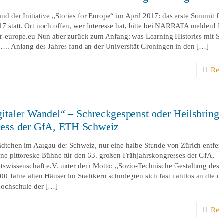
nd der Initiative „Stories for Europe“ im April 2017: das erste Summit f
 statt. Ort noch offen, wer Interesse hat, bitte bei NARRATA melden!
or-europe.eu Nun aber zurück zum Anfang: was Learning Histories mit St
.. Anfang des Jahres fand an der Universität Groningen in den
[…]
Re
italer Wandel“ – Schreckgespenst oder Heilsbring
ress der GfA, ETH Schweiz
tädtchen im Aargau der Schweiz, nur eine halbe Stunde von Zürich entfe
ine pittoreske Bühne für den 63. großen Frühjahrskongresses der GfA,
itswissenschaft e.V. unter dem Motto: „Sozio-Technische Gestaltung des
00 Jahre alten Häuser im Stadtkern schmiegten sich fast nahtlos an die
hochschule der
[…]
Re