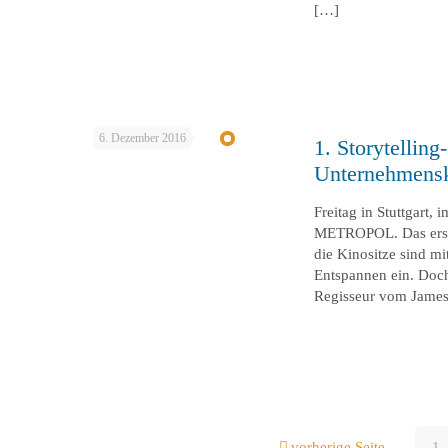
[…]
6. Dezember 2016
1. Storytellin
Unternehmensk
Freitag in Stuttgart
METROPOL. Das erste
die Kinositze sind m
Entspannen ein. Doch
Regisseur vom Jame
vorherige Seite
1