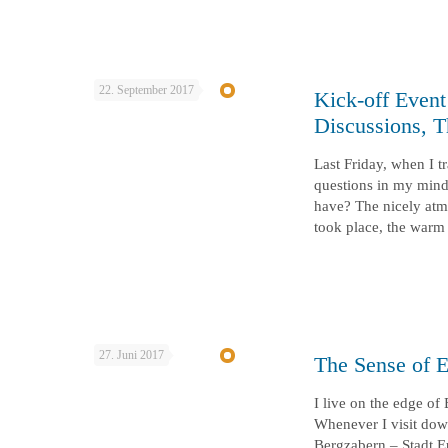
22. September 2017
Kick-off Event
Discussions, T
Last Friday, when I t
questions in my mind.
have? The nicely at
took place, the warm 
27. Juni 2017
The Sense of Eu
I live on the edge of
Whenever I visit dow
Bergzabern – Stadt Eu