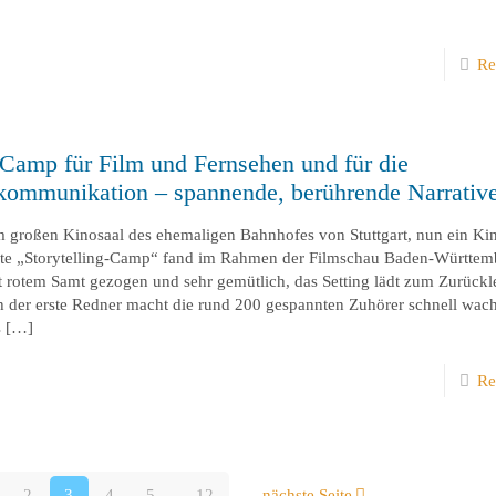
Re
g-Camp für Film und Fernsehen und für die
ommunikation – spannende, berührende Narrativ
, im großen Kinosaal des ehemaligen Bahnhofes von Stuttgart, nun ein K
 „Storytelling-Camp“ fand im Rahmen der Filmschau Baden-Württembe
it rotem Samt gezogen und sehr gemütlich, das Setting lädt zum Zurück
 der erste Redner macht die rund 200 gespannten Zuhörer schnell wach
s
[…]
Re
2
3
4
5
...
12
nächste Seite