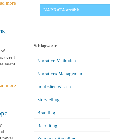
ad more
NARRATA erzählt
ns,
Schlagworte
 of
is event
Narrative Methoden
he event
Narratives Management
ad more
Implizites Wissen
Storytelling
ope
Branding
y.
Recruiting
Bad
I never
Employer Branding