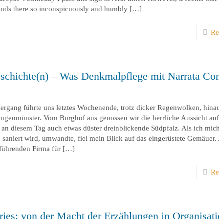
 stands there so inconspicuously and humbly
[…]
Re
schichte(n) – Was Denkmalpflege mit Narrata Con
ergang führte uns letztes Wochenende, trotz dicker Regenwolken, hinau
ngenmünster. Vom Burghof aus genossen wir die herrliche Aussicht auf
n diesem Tag auch etwas düster dreinblickende Südpfalz. Als ich mich
 saniert wird, umwandte, fiel mein Blick auf das eingerüstete Gemäuer.
führenden Firma für
[…]
Re
ries: von der Macht der Erzählungen in Organisat