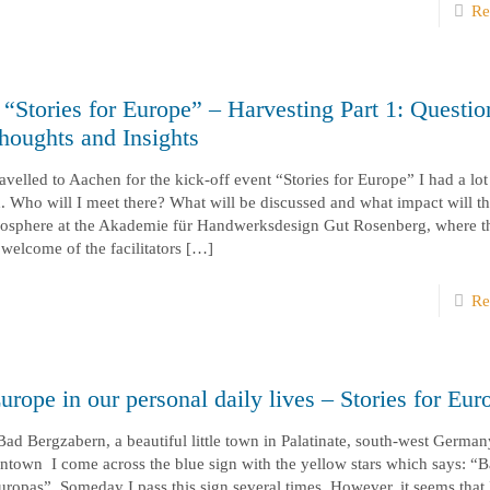
Re
 “Stories for Europe” – Harvesting Part 1: Questio
houghts and Insights
ravelled to Aachen for the kick-off event “Stories for Europe” I had a lot
 Who will I meet there? What will be discussed and what impact will th
mosphere at the Akademie für Handwerksdesign Gut Rosenberg, where t
welcome of the facilitators
[…]
Re
rope in our personal daily lives – Stories for Eur
 Bad Bergzabern, a beautiful little town in Palatinate, south-west German
ntown I come across the blue sign with the yellow stars which says: “
ropas”. Someday I pass this sign several times. However, it seems that 