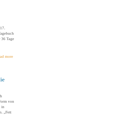
17.
 Tagebuch
r 36 Tage
ad more
ie
ch
 Form von
 in
. „Fett