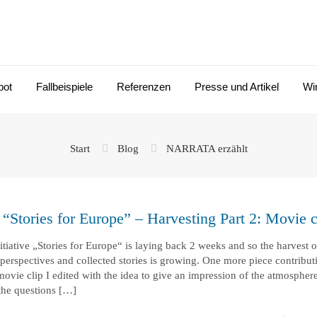
bot
Fallbeispiele
Referenzen
Presse und Artikel
Wi
Start
Blog
NARRATA erzählt
 “Stories for Europe” – Harvesting Part 2: Movie c
itiative „Stories for Europe“ is laying back 2 weeks and so the harvest of
perspectives and collected stories is growing. One more piece contributi
 movie clip I edited with the idea to give an impression of the atmosphere
the questions
[…]