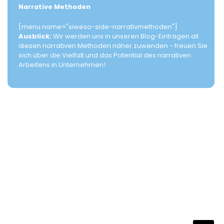
Narrative Methoden
[menu name="siweso-side-narrativmethoden"]
Ausblick:
Wir werden uns in unseren Blog-Einträgen all
diesen narrativen Methoden näher zuwenden - freuen Sie
sich über die Vielfalt und das Potential des narrativen
Arbeitens in Unternehmen!
NARRATA Consult
Telefon und Telefax:
0700-62 77 28 48 (0700-NARRATIV)
Email:
info@narrata.de