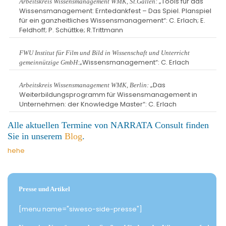
„Tools für das
Arbeitskreis Wissensmanagement WMK, St.Gallen:
Wissensmanagement: Erntedankfest – Das Spiel. Planspiel
für ein ganzheitliches Wissensmanagement“: C. Erlach; E.
Feldhoff; P. Schüttke; R.Trittmann
FWU Institut für Film und Bild in Wissenschaft und Unterricht
„Wissensmanagement“: C. Erlach
gemeinnützige GmbH:
„Das
Arbeitskreis Wissensmanagement WMK, Berlin:
Weiterbildungsprogramm für Wissensmanagement in
Unternehmen: der Knowledge Master“: C. Erlach
Alle aktuellen Termine von NARRATA Consult finden
Sie in unserem
Blog
.
hehe
Presse und Artikel
[menu name="siweso-side-presse"]