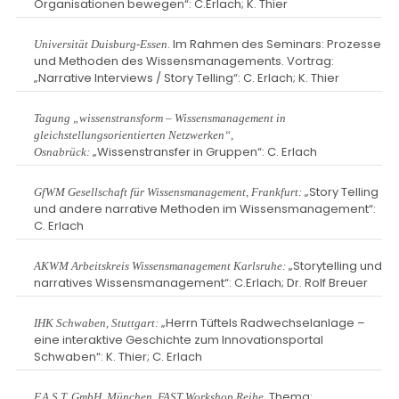
Organisationen bewegen“: C.Erlach; K. Thier
. Im Rahmen des Seminars: Prozesse
Universität Duisburg-Essen
und Methoden des Wissensmanagements. Vortrag:
„Narrative Interviews / Story Telling“: C. Erlach; K. Thier
Tagung „wissenstransform – Wissensmanagement in
gleichstellungsorientierten Netzwerken“,
„Wissenstransfer in Gruppen“: C. Erlach
Osnabrück:
„Story Telling
GfWM Gesellschaft für Wissensmanagement, Frankfurt:
und andere narrative Methoden im Wissensmanagement“:
C. Erlach
„Storytelling und
AKWM Arbeitskreis Wissensmanagement Karlsruhe:
narratives Wissensmanagement“: C.Erlach; Dr. Rolf Breuer
„Herrn Tüftels Radwechselanlage –
IHK Schwaben, Stuttgart:
eine interaktive Geschichte zum Innovationsportal
Schwaben“: K. Thier; C. Erlach
, Thema:
F.A.S.T. GmbH. München, FAST Workshop Reihe