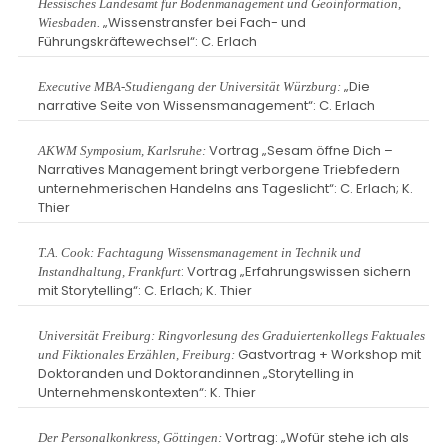
Hessisches Landesamt für Bodenmanagement und Geoinformation,
„Wissenstransfer bei Fach- und
Wiesbaden.
Führungskräftewechsel“: C. Erlach
„Die
Executive MBA-Studiengang der Universität Würzburg:
narrative Seite von Wissensmanagement“: C. Erlach
Vortrag „Sesam öffne Dich –
AKWM Symposium, Karlsruhe:
Narratives Management bringt verborgene Triebfedern
unternehmerischen Handelns ans Tageslicht“: C. Erlach; K.
Thier
T.A. Cook: Fachtagung Wissensmanagement in Technik und
: Vortrag „Erfahrungswissen sichern
Instandhaltung, Frankfurt
mit Storytelling“: C. Erlach; K. Thier
Universität Freiburg: Ringvorlesung des Graduiertenkollegs Faktuales
Gastvortrag + Workshop mit
und Fiktionales Erzählen, Freiburg:
Doktoranden und Doktorandinnen „Storytelling in
Unternehmenskontexten“: K. Thier
Vortrag: „Wofür stehe ich als
Der Personalkonkress, Göttingen: