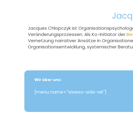
Jacq
Jacques Chlopczyk ist Organisationspsychologe,
Veränderungsprozessen. Als Ko-Initiator der
Be
Vernetzung narrativer Ansätze in Organisationen
Organisationsentwicklung, systemischer Beratu
Wir über uns:
[menu name="siweso-side-wir"]