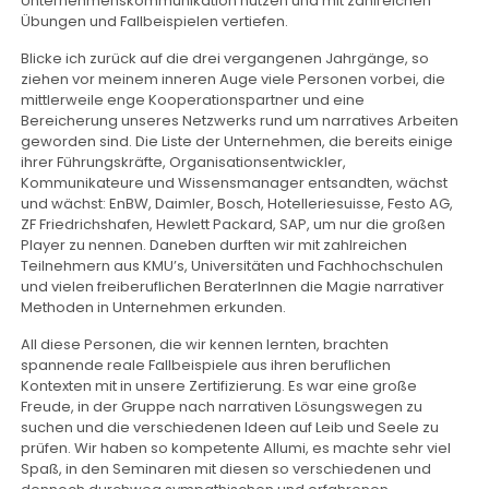
Unternehmenskommunikation nutzen und mit zahlreichen
Übungen und Fallbeispielen vertiefen.
Blicke ich zurück auf die drei vergangenen Jahrgänge, so
ziehen vor meinem inneren Auge viele Personen vorbei, die
mittlerweile enge Kooperationspartner und eine
Bereicherung unseres Netzwerks rund um narratives Arbeiten
geworden sind. Die Liste der Unternehmen, die bereits einige
ihrer Führungskräfte, Organisationsentwickler,
Kommunikateure und Wissensmanager entsandten, wächst
und wächst: EnBW, Daimler, Bosch, Hotelleriesuisse, Festo AG,
ZF Friedrichshafen, Hewlett Packard, SAP, um nur die großen
Player zu nennen. Daneben durften wir mit zahlreichen
Teilnehmern aus KMU’s, Universitäten und Fachhochschulen
und vielen freiberuflichen BeraterInnen die Magie narrativer
Methoden in Unternehmen erkunden.
All diese Personen, die wir kennen lernten, brachten
spannende reale Fallbeispiele aus ihren beruflichen
Kontexten mit in unsere Zertifizierung. Es war eine große
Freude, in der Gruppe nach narrativen Lösungswegen zu
suchen und die verschiedenen Ideen auf Leib und Seele zu
prüfen. Wir haben so kompetente Allumi, es machte sehr viel
Spaß, in den Seminaren mit diesen so verschiedenen und