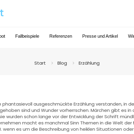
bot
Fallbeispiele
Referenzen
Presse und Artikel
Wi
Start
Blog
Erzählung
ne phantasievoll ausgeschmückte Erzählung verstanden, in de
ehoben sind und Wunder vorherrschen. Märchen gibt es in a
sie wurden schon lange vor der Entwicklung der Schrift mündl
Unternehmen macht es manchmal Sinn Themen in die Welt der
 B. wenn es um die Beschreibung von heiklen Situationen oder