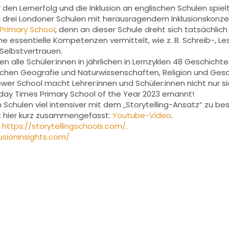
r den Lernerfolg und die Inklusion an englischen Schulen spi
 drei Londoner Schulen mit herausragendem Inklusionskonze
Primary School
, denn an dieser Schule dreht sich tatsächlich 
 essentielle Kompetenzen vermittelt, wie z. B. Schreib-, Le
 Selbstvertrauen.
n alle Schüler:innen in jährlichen in Lernzyklen 48 Geschicht
chen Geografie und Naturwissenschaften, Religion und Gesc
ower School macht Lehrer:innen und Schüler:innen nicht nur si
nday Times Primary School of the Year 2023 ernannt!
 Schulen viel intensiver mit dem „Storytelling-Ansatz“ zu be
st hier kurz zusammengefasst:
Youtube-Video
.
:
https://storytellingschools.com/
.
lusioninsights.com/