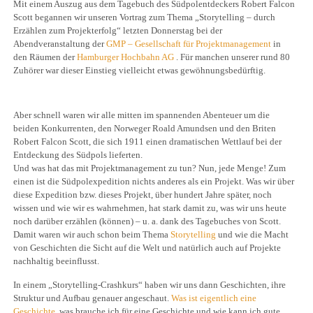
Mit einem Auszug aus dem Tagebuch des Südpolentdeckers Robert Falcon
Scott begannen wir unseren Vortrag zum Thema „Storytelling – durch
Erzählen zum Projekterfolg“ letzten Donnerstag bei der
Abendveranstaltung der
GMP – Gesellschaft für Projektmanagement
in
den Räumen der
Hamburger Hochbahn AG
. Für manchen unserer rund 80
Zuhörer war dieser Einstieg vielleicht etwas gewöhnungsbedürftig.
Aber schnell waren wir alle mitten im spannenden Abenteuer um die
beiden Konkurrenten, den Norweger Roald Amundsen und den Briten
Robert Falcon Scott, die sich 1911 einen dramatischen Wettlauf bei der
Entdeckung des Südpols lieferten.
Und was hat das mit Projektmanagement zu tun? Nun, jede Menge! Zum
einen ist die Südpolexpedition nichts anderes als ein Projekt. Was wir über
diese Expedition bzw. dieses Projekt, über hundert Jahre später, noch
wissen und wie wir es wahrnehmen, hat stark damit zu, was wir uns heute
noch darüber erzählen (können) – u. a. dank des Tagebuches von Scott.
Damit waren wir auch schon beim Thema
Storytelling
und wie die Macht
von Geschichten die Sicht auf die Welt und natürlich auch auf Projekte
nachhaltig beeinflusst.
In einem „Storytelling-Crashkurs“ haben wir uns dann Geschichten, ihre
Struktur und Aufbau genauer angeschaut.
Was ist eigentlich eine
Geschichte
, was brauche ich für eine Geschichte und wie kann ich gute