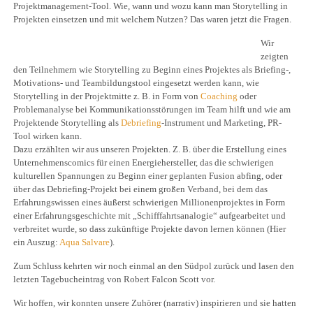
Projektmanagement-Tool. Wie, wann und wozu kann man Storytelling in
Projekten einsetzen und mit welchem Nutzen? Das waren jetzt die Fragen.
Wir
zeigten
den Teilnehmern wie Storytelling zu Beginn eines Projektes als Briefing-,
Motivations- und Teambildungstool eingesetzt werden kann, wie
Storytelling in der Projektmitte z. B. in Form von
Coaching
oder
Problemanalyse bei Kommunikationsstörungen im Team hilft und wie am
Projektende Storytelling als
Debriefing
-Instrument und Marketing, PR-
Tool wirken kann.
Dazu erzählten wir aus unseren Projekten. Z. B. über die Erstellung eines
Unternehmenscomics für einen Energiehersteller, das die schwierigen
kulturellen Spannungen zu Beginn einer geplanten Fusion abfing, oder
über das Debriefing-Projekt bei einem großen Verband, bei dem das
Erfahrungswissen eines äußerst schwierigen Millionenprojektes in Form
einer Erfahrungsgeschichte mit „Schifffahrtsanalogie“ aufgearbeitet und
verbreitet wurde, so dass zukünftige Projekte davon lernen können (Hier
ein Auszug:
Aqua Salvare
).
Zum Schluss kehrten wir noch einmal an den Südpol zurück und lasen den
letzten Tagebucheintrag von Robert Falcon Scott vor.
Wir hoffen, wir konnten unsere Zuhörer (narrativ) inspirieren und sie hatten