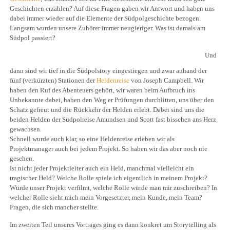
Geschichten erzählen? Auf diese Fragen gaben wir Antwort und haben uns
dabei immer wieder auf die Elemente der Südpolgeschichte bezogen.
Langsam wurden unsere Zuhörer immer neugieriger. Was ist damals am
Südpol passiert?
Und
dann sind wir tief in die Südpolstory eingestiegen und zwar anhand der
fünf (verkürzten) Stationen der
Heldenreise
von Joseph Campbell. Wir
haben den Ruf des Abenteuers gehört, wir waren beim Aufbruch ins
Unbekannte dabei, haben den Weg er Prüfungen durchlitten, uns über den
Schatz gefreut und die Rückkehr der Helden erlebt. Dabei sind uns die
beiden Helden der Südpolreise Amundsen und Scott fast bisschen ans Herz
gewachsen.
Schnell wurde auch klar, so eine Heldenreise erleben wir als
Projektmanager auch bei jedem Projekt. So haben wir das aber noch nie
gesehen.
Ist nicht jeder Projektleiter auch ein Held, manchmal vielleicht ein
tragischer Held? Welche Rolle spiele ich eigentlich in meinem Projekt?
Würde unser Projekt verfilmt, welche Rolle würde man mir zuschreiben? In
welcher Rolle sieht mich mein Vorgesetzter, mein Kunde, mein Team?
Fragen, die sich mancher stellte.
Im zweiten Teil unseres Vortrages ging es dann konkret um Storytelling als