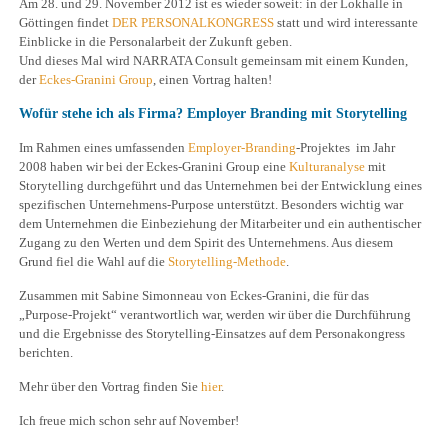
Am 28. und 29. November 2012 ist es wieder soweit: in der Lokhalle in
Göttingen findet
DER PERSONALKONGRESS
statt und wird interessante
Einblicke in die Personalarbeit der Zukunft geben.
Und dieses Mal wird NARRATA Consult gemeinsam mit einem Kunden,
der
Eckes-Granini Group
, einen Vortrag halten!
Wofür stehe ich als Firma? Employer Branding mit Storytelling
Im Rahmen eines umfassenden
Employer-Branding
-Projektes im Jahr
2008 haben wir bei der Eckes-Granini Group eine
Kulturanalyse
mit
Storytelling durchgeführt und das Unternehmen bei der Entwicklung eines
spezifischen Unternehmens-Purpose unterstützt. Besonders wichtig war
dem Unternehmen die Einbeziehung der Mitarbeiter und ein authentischer
Zugang zu den Werten und dem Spirit des Unternehmens. Aus diesem
Grund fiel die Wahl auf die
Storytelling-Methode
.
Zusammen mit Sabine Simonneau von Eckes-Granini, die für das
„Purpose-Projekt“ verantwortlich war, werden wir über die Durchführung
und die Ergebnisse des Storytelling-Einsatzes auf dem Personakongress
berichten.
Mehr über den Vortrag finden Sie
hier
.
Ich freue mich schon sehr auf November!