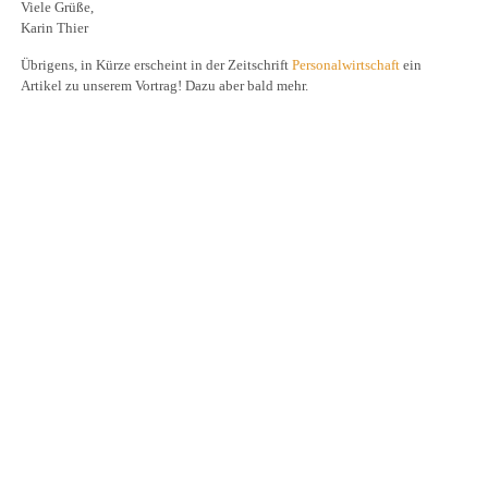
Viele Grüße,
Karin Thier
Übrigens, in Kürze erscheint in der Zeitschrift
Personalwirtschaft
ein
Artikel zu unserem Vortrag! Dazu aber bald mehr.
NARRATA Consult
Telefon und Telefax:
0700-62 77 28 48 (0700-NARRATIV)
Email:
info@narrata.de