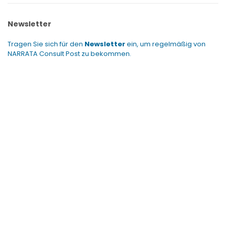
Newsletter
Tragen Sie sich für den
Newsletter
ein, um regelmäßig von
NARRATA Consult Post zu bekommen.
NARRATA Consult
Telefon und Telefax:
0700-62 77 28 48 (0700-NARRATIV)