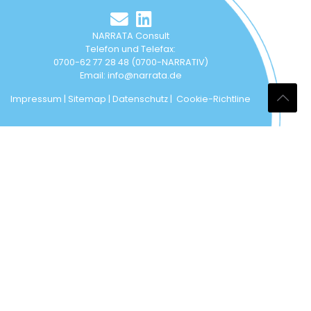
NARRATA Consult
Telefon und Telefax:
0700-62 77 28 48 (0700-NARRATIV)
Email:
info@narrata.de
Impressum
|
Sitemap
|
Datenschutz
|
Cookie-Richtline