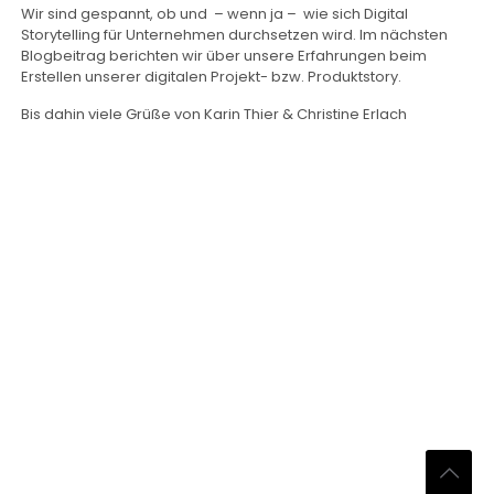
Wir sind gespannt, ob und – wenn ja – wie sich Digital
Storytelling für Unternehmen durchsetzen wird. Im nächsten
Blogbeitrag berichten wir über unsere Erfahrungen beim
Erstellen unserer digitalen Projekt- bzw. Produktstory.
Bis dahin viele Grüße von Karin Thier & Christine Erlach
NARRATA Consult
Telefon und Telefax:
0700-62 77 28 48 (0700-NARRATIV)
Email:
info@narrata.de
Impressum
|
Sitemap
|
Datenschutz
|
Cookie-Richtline