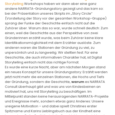
Storytelling
Workshops haben wir dann aber eine ganz
andere NARRATA-Gründungsstory gezeigt und das kam so:
bei der Präsentation unseres Skripts im „Story Circle“
(Vorstellung der Story vor der gesamten Workshop-Gruppe)
sprang der Funke der Geschichte einfach nicht auf die
Zuhörer über. Warum das so war, wurde schnell deutlich: Zum
einen, weil die Geschichte aus der Perspektive von zwei
Gründerinnen erzählt wurde, was beim Zuhörer keine klare
Identifikationsmöglichkeit mit dem Erzähler auslöste. Zum
anderen waren die Stationen der Gründung zu viel, zu
unpersönlich und zu langweilig. Wir stellten fest: Für eine
Geschichte, die auch informativen Charakter hat, ist Digital
Storytelling einfach nicht das richtige Format.
Es wurde eine kurze Nacht, aber am nächsten Morgen stand
ein neues Konzept für unsere Gründungsstory: Erzählt werden
jetzt nicht mehr die einzelnen Stationen, die Hochs und Tiefs
der Gründung, sondern die Geschichte,
warum
es NARRATA
Consult überhaupt gibt und was uns von Kindesbeinen an
motiviert hat, uns mit Storytelling zu beschäftigen. Im
Mittelpunkt standen keine herausragenden NARRATA-Projekte
und Ereignisse mehr, sondern etwas ganz Anderes: Unsere
ureigene Motivation – und dabei spielt Christines erster
Spitzname und Karins Lieblingsbuch aus der Kindheit eine