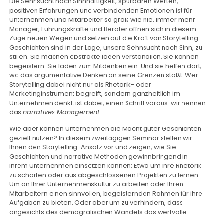
Die Sehnsucht nach Sinnhaftigkeit, spürbaren Werten,
positiven Erfahrungen und verbindenden Emotionen ist für
Unternehmen und Mitarbeiter so groß wie nie. Immer mehr
Manager, Führungskräfte und Berater öffnen sich in diesem
Zuge neuen Wegen und setzen auf die Kraft von Storytelling.
Geschichten sind in der Lage, unsere Sehnsucht nach Sinn, zu
stillen. Sie machen abstrakte Ideen verständlich. Sie können
begeistern. Sie laden zum Mitdenken ein. Und sie helfen dort,
wo das argumentative Denken an seine Grenzen stößt. Wer
Storytelling dabei nicht nur als Rhetorik- oder
Marketinginstrument begreift, sondern ganzheitlich im
Unternehmen denkt, ist dabei, einen Schritt voraus: wir nennen
das
narratives Management
.
Wie aber können Unternehmen die Macht guter Geschichten
gezielt nutzen? In diesem zweitägigen Seminar stellen wir
Ihnen den Storytelling-Ansatz vor und zeigen, wie Sie
Geschichten und narrative Methoden gewinnbringend in
Ihrem Unternehmen einsetzen können: Etwa um Ihre Rhetorik
zu schärfen oder aus abgeschlossenen Projekten zu lernen.
Um an Ihrer Unternehmenskultur zu arbeiten oder Ihren
Mitarbeitern einen sinnvollen, begeisternden Rahmen für ihre
Aufgaben zu bieten. Oder aber um zu verhindern, dass
angesichts des demografischen Wandels das wertvolle