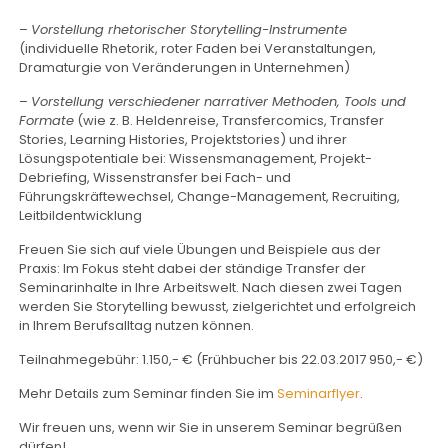
–
Vorstellung rhetorischer Storytelling-Instrumente
(individuelle Rhetorik, roter Faden bei Veranstaltungen,
Dramaturgie von Veränderungen in Unternehmen)
–
Vorstellung verschiedener narrativer Methoden, Tools und
Formate
(wie z. B. Heldenreise, Transfercomics, Transfer
Stories, Learning Histories, Projektstories) und ihrer
Lösungspotentiale bei: Wissensmanagement, Projekt-
Debriefing, Wissenstransfer bei Fach- und
Führungskräftewechsel, Change-Management, Recruiting,
Leitbildentwicklung
Freuen Sie sich auf viele Übungen und Beispiele aus der
Praxis: Im Fokus steht dabei der ständige Transfer der
Seminarinhalte in Ihre Arbeitswelt. Nach diesen zwei Tagen
werden Sie Storytelling bewusst, zielgerichtet und erfolgreich
in Ihrem Berufsalltag nutzen können.
Teilnahmegebühr: 1.150,- € (Frühbucher bis 22.03.2017 950,- €)
Mehr Details zum Seminar finden Sie im
Seminarflyer
.
Wir freuen uns, wenn wir Sie in unserem Seminar begrüßen
dürfen!