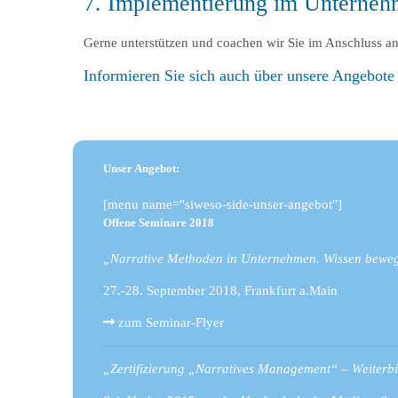
7. Implementierung im Unterne
Gerne unterstützen und coachen wir Sie im Anschluss 
Informieren Sie sich auch über unsere Angebot
Unser Angebot:
[menu name="siweso-side-unser-angebot"]
Offene Seminare 2018
„Narrative Methoden in Unternehmen. Wissen beweg
27.-28. September 2018, Frankfurt a.Main
zum Seminar-Flyer
„Zertifizierung „Narratives Management“ – Weiterbi