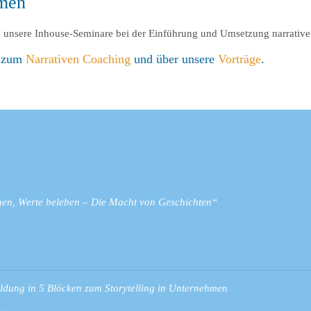
hmen
an unsere Inhouse-Seminare bei der Einführung und Umsetzung narrati
e zum
Narrativen Coaching
und über unsere
Vorträge
.
en, Werte beleben – Die Macht von Geschichten“
ldung in 5 Blöcken zum Storytelling in Unternehmen