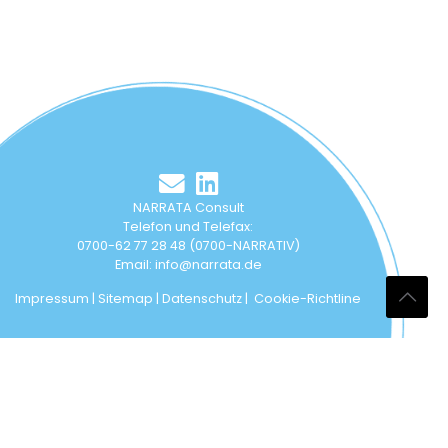
NARRATA Consult
Telefon und Telefax:
0700-62 77 28 48 (0700-NARRATIV)
Email:
info@narrata.de
Impressum
|
Sitemap
|
Datenschutz
|
Cookie-Richtline