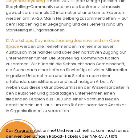
„BeyondStorytelling“
im Mai 2017 ist jede Menge passiert: die
Storytelling-Community rund um die Konferenz ist massiv
gewachsen, mehr als 20 international anerkannte Experten
werden am 19.-20. Mai in Heidelberg zusammentreffen – auf
dem Happening der Begegnung und des Lernens rund um
Storytelling in Organisationen.
12 Workshops, Keynotes, Learning Journeys und ein Open
Space
werden alle Teilnehmenden in einen intensiven
Austausch miteinander und über den narrativen Zugang auf
Unternehmen führen. Die Storytelling-Community tut sich
zusammen: Wir bündeln die Sehnsucht nach Gemeinschaft,
die Suche nach einer tieferen Sinnhaftigkeit vieler Mitarbeiter
in großen Unternehmen und das Streben nach einer
erfüllenden, sinnstiftenden und nachhaltigen Arbeit. Wir
weben aus diesen Grundbedürfnissen der Wissensarbeiter in
den deutschen und global tätigen Unternehmen einen
fliegenden Teppich aus 1000 und einer Nacht und fliegen
damit landein und -aus, um den Ruf des narrativen Ansatzes
in Organisationen zu verbreiten.
Das
Programm
ist online! Und wer schnell ist, kann noch eines
der wenigen übrigen Rabatt-Tickets über NARRATA (10%