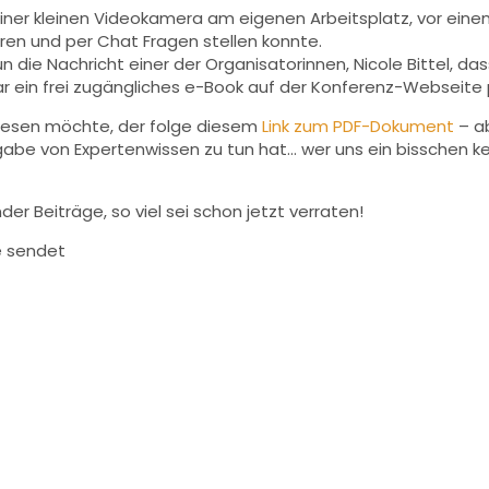
iner kleinen Videokamera am eigenen Arbeitsplatz, vor einem
en und per Chat Fragen stellen konnte.
e Nachricht einer der Organisatorinnen, Nicole Bittel, das
r ein frei zugängliches e-Book auf der Konferenz-Webseite p
nlesen möchte, der folge diesem
Link zum PDF-Dokument
– ab
be von Expertenwissen zu tun hat… wer uns ein bisschen ken
r Beiträge, so viel sei schon jetzt verraten!
e sendet