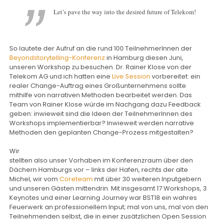
Let’s pave the way into the desired future of Telekom!
So lautete der Aufruf an die rund 100 TeilnehmerInnen der
Beyondstorytelling-Konferenz
in Hamburg diesen Juni,
unseren Workshop zu besuchen. Dr. Rainer Klose von der
Telekom AG und ich hatten eine
Live Session
vorbereitet: ein
realer Change-Auftrag eines Großunternehmens sollte
mithilfe von narrativen Methoden bearbeitet werden. Das
Team von Rainer Klose würde im Nachgang dazu Feedback
geben: inwieweit sind die Ideen der TeilnehmerInnen des
Workshops implementierbar? Inwieweit werden narrative
Methoden den geplanten Change-Prozess mitgestalten?
Wir
stellten also unser Vorhaben im Konferenzraum über den
Dächern Hamburgs vor – links der Hafen, rechts der alte
Michel, wir vom
Coreteam
mit über 30 weiteren Inputgebern
und unseren Gästen mittendrin. Mit insgesamt 17 Workshops, 3
Keynotes und einer Learning Journey war BST18 ein wahres
Feuerwerk an professionellem Input; mal von uns, mal von den
Teilnehmenden selbst, die in einer zusätzlichen Open Session