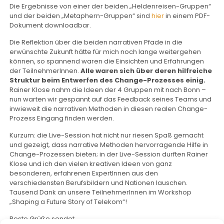
Die Ergebnisse von einer der beiden „Heldenreisen-Gruppen“
und der beiden „Metaphern-Gruppen“ sind
hier
in einem PDF-
Dokument downloadbar.
Die Reflektion über die beiden narrativen Pfade in die
erwünschte Zukunft hätte für mich noch lange weitergehen
können, so spannend waren die Einsichten und Erfahrungen
der TeilnehmerInnen.
Alle waren sich über deren hilfreiche
Struktur beim Entwerfen des Change-Prozesses einig.
Rainer Klose nahm die Ideen der 4 Gruppen mit nach Bonn –
nun warten wir gespannt auf das Feedback seines Teams und
inwieweit die narrativen Methoden in diesen realen Change-
Prozess Eingang finden werden.
Kurzum: die Live-Session hat nicht nur riesen Spaß gemacht
und gezeigt, dass narrative Methoden hervorragende Hilfe in
Change-Prozessen bieten; in der Live-Session durften Rainer
Klose und ich den vielen kreativen Ideen von ganz
besonderen, erfahrenen ExpertInnen aus den
verschiedensten Berufsbildern und Nationen lauschen.
Tausend Dank an unsere TeilnehmerInnen im Workshop
„Shaping a Future Story of Telekom“!
Beste Grüße sendet