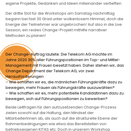
eigene Projekte, Gedanken und Ideen miteinander vertieften.
Der dritte Slot für die Workshops am Samstag nachmittag
begann bei fast 30 Grad unter wolkenlosem Himmel, doch die
Energie der Teilnehmer war ungebrochen! Auf also in die Live
Session, ein reales Change-Projekt mithilfe narrativer
Methoden zu planen!
Der Change-Auftrag lautete: Die Telekom AG möchte im
Jahre 2020 30% aller Führungspositionen im Top- und Mittel-
Management mit Frauen besetzt haben. Daher stehen wir, das
Change Department der Telekom AG, vor zwei
Herausforderungen:
– Wie schaffen wir es, die männlichen Führungskräfte dazu zu
bewegen, mehr Frauen als Führungskräfte auszuwählen?
– Wie schaffen wir es, mehr potentielle Kandidatinnen dazu zu
bewegen, sich auf Führungspositionen zu bewerben?
Beide Leitfragen für den aufzusetzenden Change-Prozess
zielen sowohl auf die Haltung, den Mindset der
MitarbeiterInnen ab, als auch auf die strukturelle Ebene der
Rahmenbedingungen wie etwa das Bereitstellen von
betriebseigenen KITAS etc. Doch in unserem Workshop