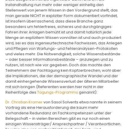
Instandhaltung nun mehr oder weniger einhellig den
Stellenwert von jenem Wissen in den Vordergrund stellt, das
man gerade NICHT in expliziter Form dokumentiert vorfindet,
ist insofern überraschend, dass diese Branche ganz
besonders um fehlerfreies, sicheres und durchgängiges
Fahren ihrer Anlagen bemüht ist und damit natürlich jede
Menge an explizitem Wissen vonnöten ist und auch produziert
wird, sei es das ingenieurtechnische Fachwissen, das Anlegen
und Pflegen von Wartungs- und Fehleranalysen-Protokollen
und vieles mehr. Die Notwendigkeit, solche Wissensbestände
– oder besser Informationsbestände – anzulegen und zu
nutzen, ist nach wie vor gegeben. Doch das machte den
Teilnehmern der Fachtagung kein Kopfzerbrechen, wohl aber
die Implikationen, die der demographische Wandel und der
damit einhergehende Wissensverlust der älteren Mitarbeiter
mit sich bringen (Referenten werden hier nicht in der
Reihenfolge des
Tagungs-Programms
genannt):
Dr. Christian Kramer
von Sasol Solvents etwa nannte in seinem
Vortrag als eine Herausforderung die kaum mehr
vorhandene Redundanz an Fachkompetenzen unter der
Belegschaft – in vielen Bereichen gibt es nur noch einen
einzigen Wissensträger/ Ansprechpartner / Verantwortlichen.