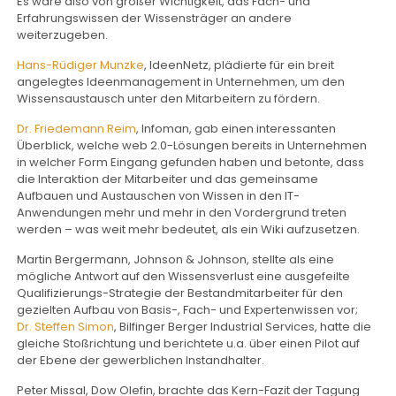
Es wäre also von großer Wichtigkeit, das Fach- und
Erfahrungswissen der Wissensträger an andere
weiterzugeben.
Hans-Rüdiger Munzke
, IdeenNetz, plädierte für ein breit
angelegtes Ideenmanagement in Unternehmen, um den
Wissensaustausch unter den Mitarbeitern zu fördern.
Dr. Friedemann Reim
, Infoman, gab einen interessanten
Überblick, welche web 2.0-Lösungen bereits in Unternehmen
in welcher Form Eingang gefunden haben und betonte, dass
die Interaktion der Mitarbeiter und das gemeinsame
Aufbauen und Austauschen von Wissen in den IT-
Anwendungen mehr und mehr in den Vordergrund treten
werden – was weit mehr bedeutet, als ein Wiki aufzusetzen.
Martin Bergermann, Johnson & Johnson, stellte als eine
mögliche Antwort auf den Wissensverlust eine ausgefeilte
Qualifizierungs-Strategie der Bestandmitarbeiter für den
gezielten Aufbau von Basis-, Fach- und Expertenwissen vor;
Dr. Steffen Simon
, Bilfinger Berger Industrial Services, hatte die
gleiche Stoßrichtung und berichtete u.a. über einen Pilot auf
der Ebene der gewerblichen Instandhalter.
Peter Missal, Dow Olefin, brachte das Kern-Fazit der Tagung