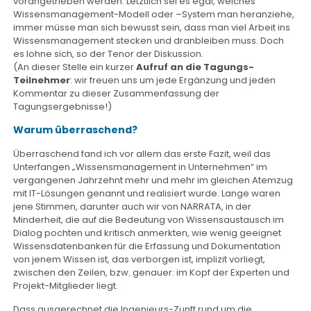
vorangetrieben werden. Letztlich sei es egal, welches
Wissensmanagement-Modell oder –System man heranziehe,
immer müsse man sich bewusst sein, dass man viel Arbeit ins
Wissensmanagement stecken und dranbleiben muss. Doch
es lohne sich, so der Tenor der Diskussion.
(An dieser Stelle ein kurzer
Aufruf an die Tagungs-
Teilnehmer
: wir freuen uns um jede Ergänzung und jeden
Kommentar zu dieser Zusammenfassung der
Tagungsergebnisse!)
Warum überraschend?
Überraschend fand ich vor allem das erste Fazit, weil das
Unterfangen „Wissensmanagement in Unternehmen“ im
vergangenen Jahrzehnt mehr und mehr im gleichen Atemzug
mit IT-Lösungen genannt und realisiert wurde. Lange waren
jene Stimmen, darunter auch wir von NARRATA, in der
Minderheit, die auf die Bedeutung von Wissensaustausch im
Dialog pochten und kritisch anmerkten, wie wenig geeignet
Wissensdatenbanken für die Erfassung und Dokumentation
von jenem Wissen ist, das verborgen ist, implizit vorliegt,
zwischen den Zeilen, bzw. genauer: im Kopf der Experten und
Projekt-Mitglieder liegt.
Dass ausgerechnet die Ingenieurs-Zunft rund um die