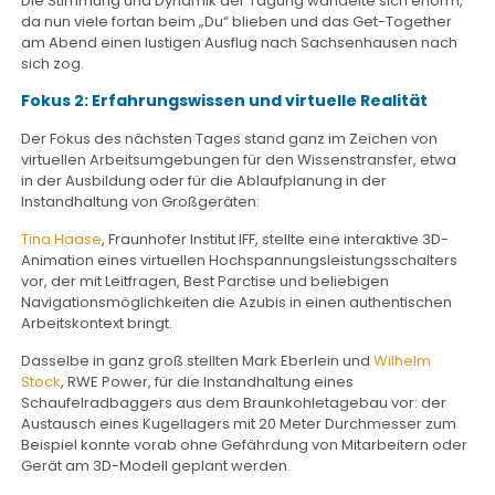
Die Stimmung und Dynamik der Tagung wandelte sich enorm,
da nun viele fortan beim „Du“ blieben und das Get-Together
am Abend einen lustigen Ausflug nach Sachsenhausen nach
sich zog.
Fokus 2: Erfahrungswissen und virtuelle Realität
Der Fokus des nächsten Tages stand ganz im Zeichen von
virtuellen Arbeitsumgebungen für den Wissenstransfer, etwa
in der Ausbildung oder für die Ablaufplanung in der
Instandhaltung von Großgeräten:
Tina Haase
, Fraunhofer Institut IFF, stellte eine interaktive 3D-
Animation eines virtuellen Hochspannungsleistungsschalters
vor, der mit Leitfragen, Best Parctise und beliebigen
Navigationsmöglichkeiten die Azubis in einen authentischen
Arbeitskontext bringt.
Dasselbe in ganz groß stellten Mark Eberlein und
Wilhelm
Stock
, RWE Power, für die Instandhaltung eines
Schaufelradbaggers aus dem Braunkohletagebau vor: der
Austausch eines Kugellagers mit 20 Meter Durchmesser zum
Beispiel konnte vorab ohne Gefährdung von Mitarbeitern oder
Gerät am 3D-Modell geplant werden.