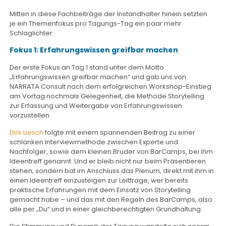
Mitten in diese Fachbeiträge der Instandhalter hinein setzten
je ein Themenfokus pro Tagungs-Tag ein paar mehr
Schlaglichter:
Fokus 1: Erfahrungswissen greifbar machen
Der erste Fokus an Tag 1 stand unter dem Motto
„Erfahrungswissen greifbar machen“ und gab uns von
NARRATA Consult nach dem erfolgreichen Workshop-Einstieg
am Vortag nochmals Gelegenheit, die Methode Storytelling
zur Erfassung und Weitergabe von Erfahrungswissen
vorzustellen.
Dirk Liesch
folgte mit einem spannenden Beitrag zu einer
schlanken Interviewmethode zwischen Experte und
Nachfolger, sowie dem kleinen Bruder von BarCamps, bei ihm
Ideentreff genannt. Und er bleib nicht nur beim Präsentieren
stehen, sondern bat im Anschluss das Plenum, direkt mit ihm in
einen Ideentreff einzusteigen zur Leitfrage, wer bereits
praktische Erfahrungen mit dem Einsatz von Storytelling
gemacht habe – und das mit den Regeln des BarCamps, also
alle per „Du“ und in einer gleichberechtigten Grundhaltung.