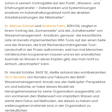
schon in seinem Vortragstitel auf den Punkt: „Wissens- und
Erfahrungstransfer – Datenbanken und Systemlösungen
ersetzen im Instandhaltungsablauf nicht die direkten
Arbeitsbeziehungen der Mitarbeiter“.
Dr. Marcus Schnell
und
Andreas Palm
, XERVON, zeigten in
ihrem Vortrag die „Sonnenseite“ und die „Schattenseite“ von
Wissensmanagement- Ansätzen, genauer: die beachtliche
Liste an bereits implementierten WM-Tools auf der einen Seite
und die Grenzen, die trotz flächendurchdringender Tool-
Landschaft in der Praxis aufkommen, weil nun mal Menschen
mit Menschen kooperieren müssen und es ein unendliches
Ausmaß an Wissen in deren Köpfen gibt, das man nicht so
einfach „abschöpfen“ kann.
Dr. Harald Schäfer, BASF SE, stellte anhand des wohlbekannten
SECI-Modells
von Nonaka und Takeuchi den BASF-
Wissensmanagement-Ansatz aus der Helikopter-Perspektive
vor und betonte, er habe dieses Modell als
Herangehensweise für seine Organisation ausgewählt, um
von vornherein den Stellenwert von implizitem Wissen und
damit dem Fokus auf Methoden, die dieses zu heben und
weiterzugeben imstande sind, in der Organisation zu
verdeutlichen.