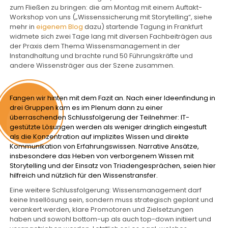
zum Fließen zu bringen: die am Montag mit einem Auftakt-
Workshop von uns („Wissenssicherung mit Storytelling“, siehe
mehr in
eigenem Blog
dazu) startende Tagung in Frankfurt
widmete sich zwei Tage lang mit diversen Fachbeiträgen aus
der Praxis dem Thema Wissensmanagement in der
Instandhaltung und brachte rund 50 Führungskräfte und
andere Wissensträger aus der Szene zusammen.
Fangen wir hinten mit dem Fazit an. Nach einer Ideenfindung in
drei Gruppen kam es im Plenum dann zu einer
überraschenden Schlussfolgerung der Teilnehmer: IT-
gestützte Lösungen werden als weniger dringlich eingestuft
als die Konzentration auf implizites Wissen und direkte
Kommunikation von Erfahrungswissen. Narrative Ansätze,
insbesondere das Heben von verborgenem Wissen mit
Storytelling und der Einsatz von Triadengesprächen, seien hier
hilfreich und nützlich für den Wissenstransfer.
Eine weitere Schlussfolgerung: Wissensmanagement darf
keine Insellösung sein, sondern muss strategisch geplant und
verankert werden, klare Promotoren und Zielsetzungen
haben und sowohl bottom-up als auch top-down initiiert und