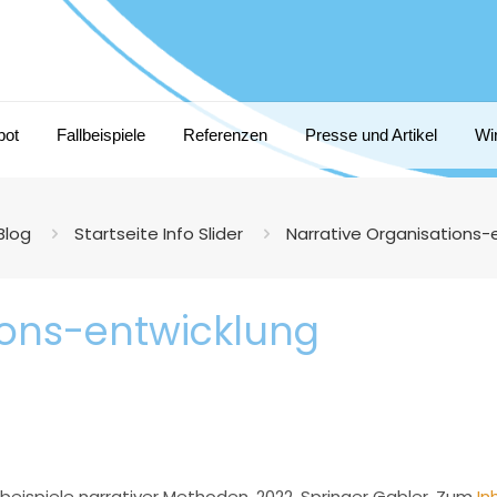
bot
Fallbeispiele
Referenzen
Presse und Artikel
Wi
Blog
Startseite Info Slider
Narrative Organisations-
ions-entwicklung
sbeispiele narrativer Methoden. 2022, Springer Gabler. Zum
In