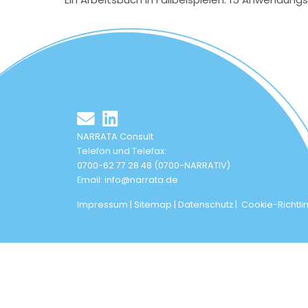
NARRATA Consult
Telefon und Telefax:
0700-62 77 28 48 (0700-NARRATIV)
Email:
info@narrata.de
Impressum
|
Sitemap
|
Datenschutz
|
Cookie-Richtli